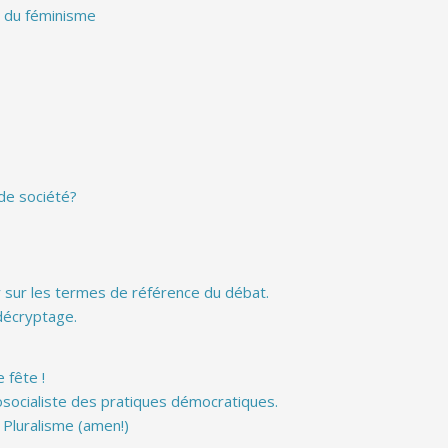
e du féminisme
 de société?
r sur les termes de référence du débat.
décryptage.
 fête !
osocialiste des pratiques démocratiques.
 Pluralisme (amen!)