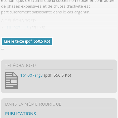
économique. C’est ainsi que la succession rapide et contrastée
de phases expansives et de chutes d’activité est
particulièrement saisissante dans le cas argentin.
À TÉLÉCHARGER
161007arg3
(551 kB)
Lire le texte (pdf, 550.5 Ko)
TÉLÉCHARGER
161007arg3
(pdf, 550.5 Ko)
DANS LA MÊME RUBRIQUE
PUBLICATIONS