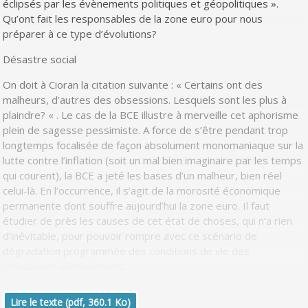
éclipsés par les évènements politiques et géopolitiques ».
Qu’ont fait les responsables de la zone euro pour nous
préparer à ce type d’évolutions?
Désastre social
On doit à Cioran la citation suivante : « Certains ont des
malheurs, d’autres des obsessions. Lesquels sont les plus à
plaindre? « . Le cas de la BCE illustre à merveille cet aphorisme
plein de sagesse pessimiste. A force de s’être pendant trop
longtemps focalisée de façon absolument monomaniaque sur la
lutte contre l’inflation (soit un mal bien imaginaire par les temps
qui courent), la BCE a jeté les bases d’un malheur, bien réel
celui-là. En l’occurrence, il s’agit de la morosité économique
permanente dont souffre aujourd’hui la zone euro. Il faut
étudier de près les causes de cet état de choses, qui n’a rien
d’inévitable, pour pouvoir rompre avec ce scénario de
dégradation programmée des conditions de vie des
populations européennes.
Lire le texte (pdf, 360.1 Ko)