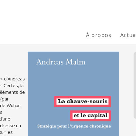
À propos
Actua
l » d’Andreas
 Certes, la
 éléments de
 (par
é de Wuhan
ns
d’une
 dresse un
sur les