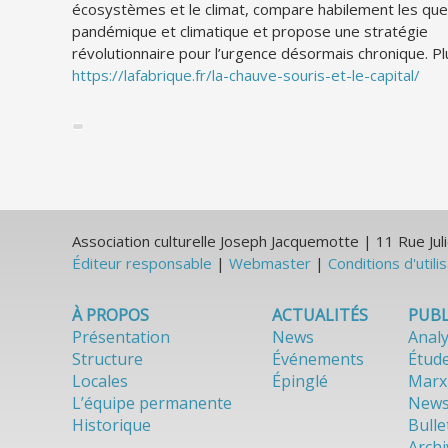
écosystèmes et le climat, compare habilement les que
pandémique et climatique et propose une stratégie
révolutionnaire pour l’urgence désormais chronique. Plu
https://lafabrique.fr/la-chauve-souris-et-le-capital/
Association culturelle Joseph Jacquemotte | 11 Rue J
Éditeur responsable
|
Webmaster
|
Conditions d'utili
À PROPOS
ACTUALITÉS
PUBL
Présentation
News
Anal
Structure
Événements
Étud
Locales
Épinglé
Marx
L’équipe permanente
News
Historique
Bulle
Archi