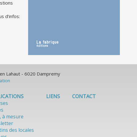
stions
s d’infos:
ulien Lahaut - 6020 Dampremy
sation
ICATIONS
LIENS
CONTACT
yses
es
, à mesure
letter
tins des locales
ves