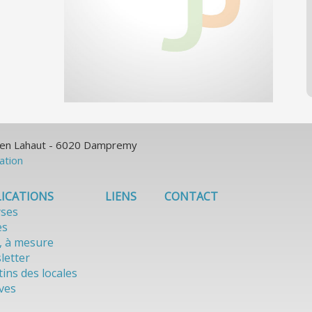
ulien Lahaut - 6020 Dampremy
sation
ICATIONS
LIENS
CONTACT
yses
es
, à mesure
letter
tins des locales
ves