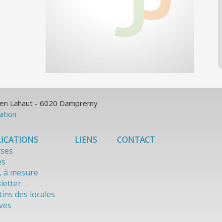
ulien Lahaut - 6020 Dampremy
sation
ICATIONS
LIENS
CONTACT
yses
es
, à mesure
letter
tins des locales
ves