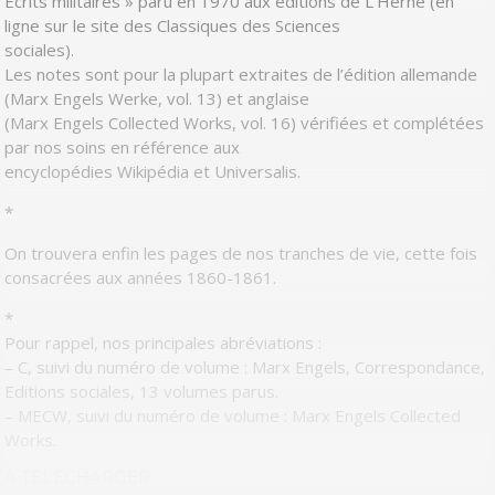
Ecrits militaires » paru en 1970 aux éditions de L’Herne (en
ligne sur le site des Classiques des Sciences
sociales).
Les notes sont pour la plupart extraites de l’édition allemande
(Marx Engels Werke, vol. 13) et anglaise
(Marx Engels Collected Works, vol. 16) vérifiées et complétées
par nos soins en référence aux
encyclopédies Wikipédia et Universalis.
*
On trouvera enfin les pages de nos tranches de vie, cette fois
consacrées aux années 1860-1861.
*
Pour rappel, nos principales abréviations :
– C, suivi du numéro de volume : Marx Engels, Correspondance,
Editions sociales, 13 volumes parus.
– MECW, suivi du numéro de volume : Marx Engels Collected
Works.
À TÉLÉCHARGER