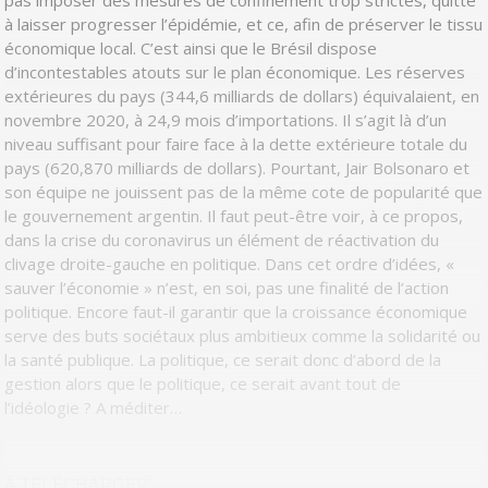
pas imposer des mesures de confinement trop strictes, quitte
à laisser progresser l’épidémie, et ce, afin de préserver le tissu
économique local. C’est ainsi que le Brésil dispose
d’incontestables atouts sur le plan économique. Les réserves
extérieures du pays (344,6 milliards de dollars) équivalaient, en
novembre 2020, à 24,9 mois d’importations. Il s’agit là d’un
niveau suffisant pour faire face à la dette extérieure totale du
pays (620,870 milliards de dollars). Pourtant, Jair Bolsonaro et
son équipe ne jouissent pas de la même cote de popularité que
le gouvernement argentin. Il faut peut-être voir, à ce propos,
dans la crise du coronavirus un élément de réactivation du
clivage droite-gauche en politique. Dans cet ordre d’idées, «
sauver l’économie » n’est, en soi, pas une finalité de l’action
politique. Encore faut-il garantir que la croissance économique
serve des buts sociétaux plus ambitieux comme la solidarité ou
la santé publique. La politique, ce serait donc d’abord de la
gestion alors que le politique, ce serait avant tout de
l’idéologie ? A méditer…
À TÉLÉCHARGER