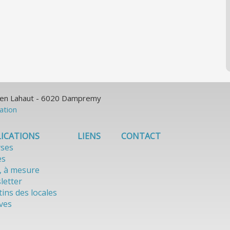
ulien Lahaut - 6020 Dampremy
sation
ICATIONS
LIENS
CONTACT
yses
es
, à mesure
letter
tins des locales
ves