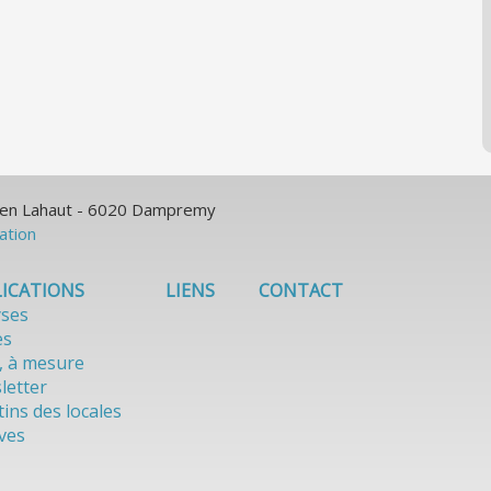
ulien Lahaut - 6020 Dampremy
sation
ICATIONS
LIENS
CONTACT
yses
es
, à mesure
letter
tins des locales
ves