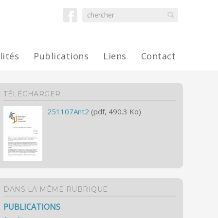
lités
Publications
Liens
Contact
TÉLÉCHARGER
251107Ant2
(pdf, 490.3 Ko)
DANS LA MÊME RUBRIQUE
PUBLICATIONS