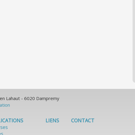
ulien Lahaut - 6020 Dampremy
sation
ICATIONS
LIENS
CONTACT
yses
es