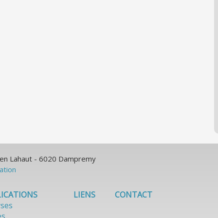
ulien Lahaut - 6020 Dampremy
sation
ICATIONS
LIENS
CONTACT
yses
es