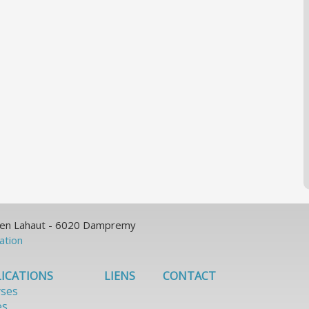
ulien Lahaut - 6020 Dampremy
sation
ICATIONS
LIENS
CONTACT
yses
es