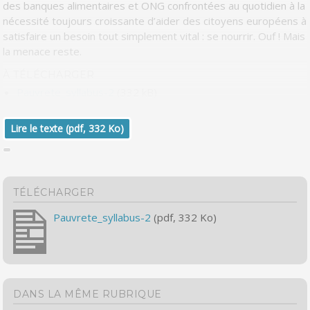
des banques alimentaires et ONG confrontées au quotidien à la
nécessité toujours croissante d’aider des citoyens européens à
satisfaire un besoin tout simplement vital : se nourrir. Ouf ! Mais
la menace reste.
À TÉLÉCHARGER
Pauvrete_syllabus-2
(332 kB)
Lire le texte (pdf, 332 Ko)
TÉLÉCHARGER
Pauvrete_syllabus-2
(pdf, 332 Ko)
DANS LA MÊME RUBRIQUE