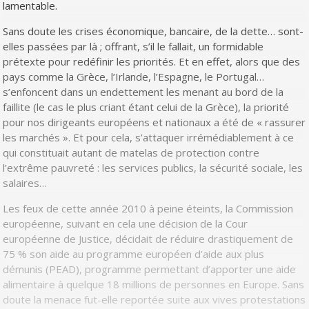
lamentable.
Sans doute les crises économique, bancaire, de la dette… sont-
elles passées par là ; offrant, s’il le fallait, un formidable
prétexte pour redéfinir les priorités. Et en effet, alors que des
pays comme la Grèce, l’Irlande, l’Espagne, le Portugal…
s’enfoncent dans un endettement les menant au bord de la
faillite (le cas le plus criant étant celui de la Grèce), la priorité
pour nos dirigeants européens et nationaux a été de « rassurer
les marchés ». Et pour cela, s’attaquer irrémédiablement à ce
qui constituait autant de matelas de protection contre
l’extrême pauvreté : les services publics, la sécurité sociale, les
salaires…
Les feux de cette année 2010 à peine éteints, la Commission
européenne, suivant en cela une décision de la Cour
européenne de Justice, décidait de réduire drastiquement de
75 % son aide au programme européen d’aide aux plus
démunis (PEAD), programme permettant d’apporter une aide
alimentaire à quelque 18 millions de personnes en Europe. Sans
doute la menace fut-elle reportée suite aux vives protestations