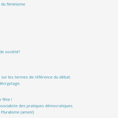
e du féminisme
 de société?
r sur les termes de référence du débat.
décryptage.
 fête !
osocialiste des pratiques démocratiques.
 Pluralisme (amen!)