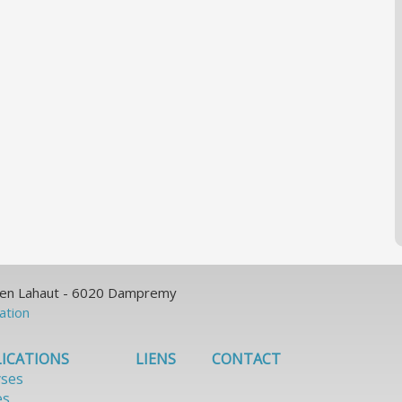
ulien Lahaut - 6020 Dampremy
sation
ICATIONS
LIENS
CONTACT
yses
es