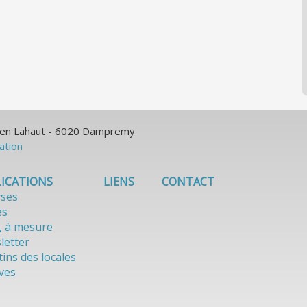
ulien Lahaut - 6020 Dampremy
sation
ICATIONS
LIENS
CONTACT
yses
es
, à mesure
letter
tins des locales
ves