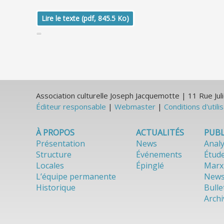
Lire le texte (pdf, 845.5 Ko)
Association culturelle Joseph Jacquemotte | 11 Rue J
Éditeur responsable
|
Webmaster
|
Conditions d'utili
À PROPOS
ACTUALITÉS
PUBL
Présentation
News
Anal
Structure
Événements
Étud
Locales
Épinglé
Marx
L’équipe permanente
News
Historique
Bulle
Archi