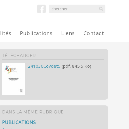
lités
Publications
Liens
Contact
TÉLÉCHARGER
241030Covdet5
(pdf, 845.5 Ko)
DANS LA MÊME RUBRIQUE
PUBLICATIONS