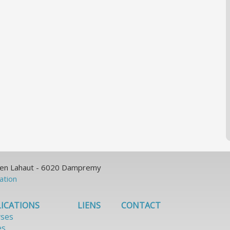
ulien Lahaut - 6020 Dampremy
sation
ICATIONS
LIENS
CONTACT
yses
es