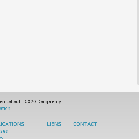
ulien Lahaut - 6020 Dampremy
sation
ICATIONS
LIENS
CONTACT
yses
es