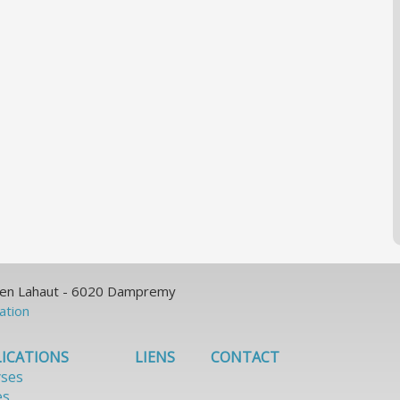
ulien Lahaut - 6020 Dampremy
sation
ICATIONS
LIENS
CONTACT
yses
es