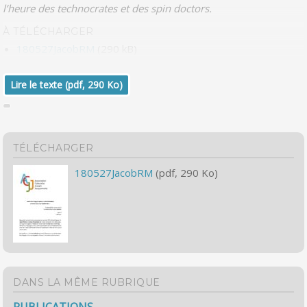
l’heure des technocrates et des spin doctors.
À TÉLÉCHARGER
180527JacobRM
(290 kB)
Lire le texte (pdf, 290 Ko)
TÉLÉCHARGER
180527JacobRM
(pdf, 290 Ko)
DANS LA MÊME RUBRIQUE