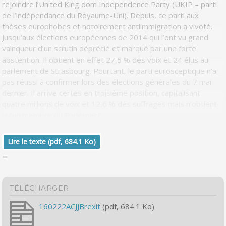
rejoindre l’United King dom Independence Party (UKIP – parti
de l’indépendance du Royaume-Uni). Depuis, ce parti aux
thèses europhobes et notoirement antiimmigration a vivoté.
Jusqu’aux élections européennes de 2014 qui l’ont vu grand
vainqueur d’un scrutin déprécié et marqué par une forte
abstention. Il obtient en effet 27,5 % des voix et 24 élus au
parlement de Strasbourg. Pourtant, le parti eurosceptique n’a
pas réussi à confirmer lors des élections générales du 7 mai
dernier. Il arrive certes en troisième position, capitalisant
quatre millions de voix et 12,6 % des suffrages mais n’obtient
qu’un membre du Parlement.
Lire le texte (pdf, 684.1 Ko)
TÉLÉCHARGER
160222ACJJBrexit
(pdf, 684.1 Ko)