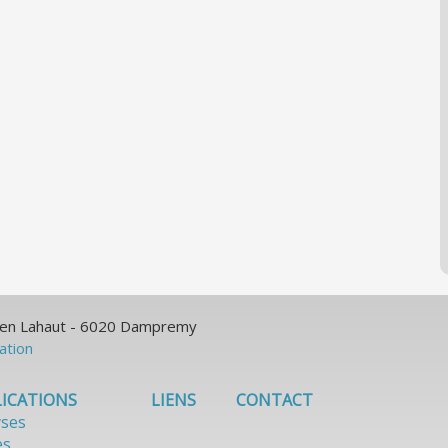
ulien Lahaut - 6020 Dampremy
sation
ICATIONS
LIENS
CONTACT
yses
es