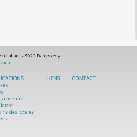
ulien Lahaut - 6020 Dampremy
sation
ICATIONS
LIENS
CONTACT
yses
es
, à mesure
letter
tins des locales
ves