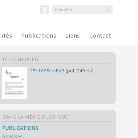
lités
Publications
Liens
Contact
TÉLÉCHARGER
251106FemRV6
(pdf, 249 Ko)
DANS LA MÊME RUBRIQUE
PUBLICATIONS
Analyses