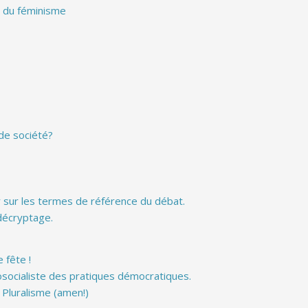
e du féminisme
 de société?
r sur les termes de référence du débat.
décryptage.
 fête !
osocialiste des pratiques démocratiques.
 Pluralisme (amen!)