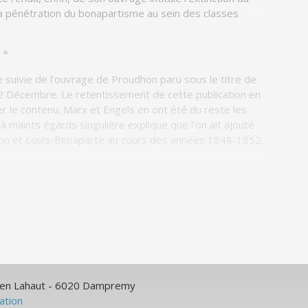
la pénétration du bonapartisme au sein des classes
*
e suivie de l’ouvrage de Proudhon paru sous le titre de
u 2 Décembre
. Le retentissement de cette publication en
ner le contenu. Marx et Engels en ont été du reste les
 à maints égards singulière explique que l’on ait ajouté
dhon et Louis-Bonaparte au cours des années 1848-1852.
ulien Lahaut - 6020 Dampremy
sation