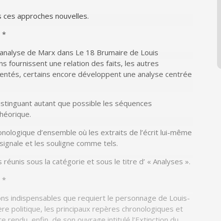
 ces approches nouvelles.
*
l’analyse de Marx dans
Le 18 Brumaire de Louis
 fournissent une relation des faits, les autres
ntés, certains encore développent une analyse centrée
istinguant autant que possible les séquences
héorique.
nologique d’ensemble où les extraits de l’écrit lui-même
signale et les souligne comme tels.
réunis sous la catégorie et sous le titre d’ « Ana­lyses ».
*
ions indispensables que requiert le personnage de Louis-
re politique, les principaux repères chronologiques et
 rendu, enfin, de son ouvrage intitulé
l’Extinction du