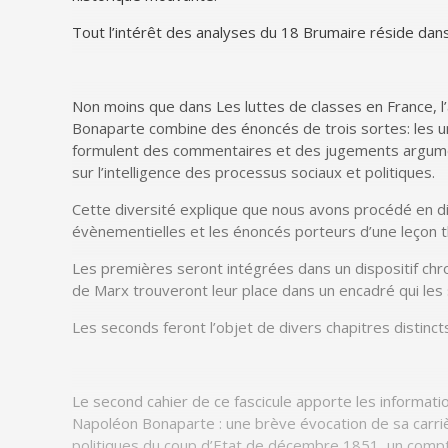
Tout l’intérêt des analyses du
18 Brumaire
réside dans
Non moins que dans
Les luttes de classes en France
, 
Bonaparte
combine des énoncés de trois sortes: les uns
formulent des commentaires et des jugements argume
sur l’intelligence des processus sociaux et politiques.
Cette diversité explique que nous avons procédé en d
évènementielles et les énoncés porteurs d’une leçon t
Les premières seront intégrées dans un dispositif chro
de Marx trouveront leur place dans un encadré qui les 
Les seconds feront l’objet de divers chapitres distincts 
Le second cahier de ce fascicule apporte les informat
Napoléon Bonaparte : une brève évocation de sa carriè
politiques du coup d’Etat de décembre 1851, un compte