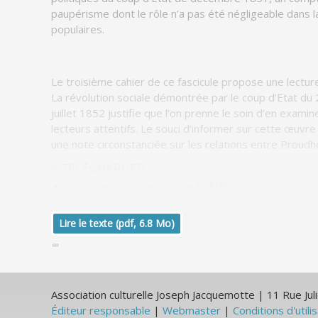
paupérisme
dont le rôle n’a pas été négligeable dans 
populaires.
Le troisième cahier de ce fascicule propose une lectur
La révolution sociale démontrée par le coup d’Etat d
juillet 1852 justifie que l’on prenne le soin d’en exami
lecteurs attentifs. Le souci d’informer sur cette œuvre
une note circonstanciée sur les relations entre Prou
À TÉLÉCHARGER
Fascicule 21, mise en ligne
(7 MB)
Lire le texte (pdf, 6.8 Mo)
Association culturelle Joseph Jacquemotte | 11 Rue J
Éditeur responsable
|
Webmaster
|
Conditions d'utili