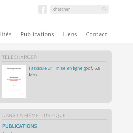
lités
Publications
Liens
Contact
TÉLÉCHARGER
Fascicule 21, mise en ligne
(pdf, 6.8
Mo)
DANS LA MÊME RUBRIQUE
PUBLICATIONS