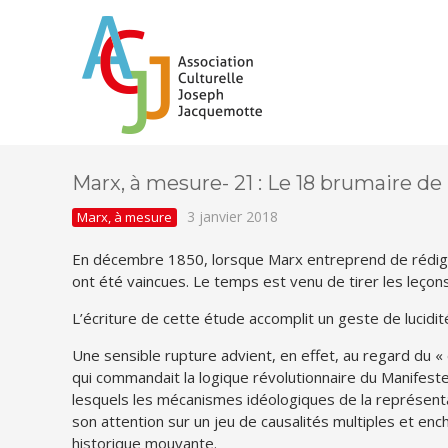
Marx, à mesure- 21 : Le 18 brumaire d
3 janvier 2018
Marx, à mesure
En décembre 1850, lorsque Marx entreprend de rédig
ont été vaincues. Le temps est venu de tirer les leçon
L’écriture de cette étude accomplit un geste de lucidité
Une sensible rupture advient, en effet, au regard du «
qui commandait la logique révo­lution­naire du
Manifest
lesquels les mécanismes idéologiques de la représentat
son attention sur un jeu de causalités multiples et enc
historique mouvante.