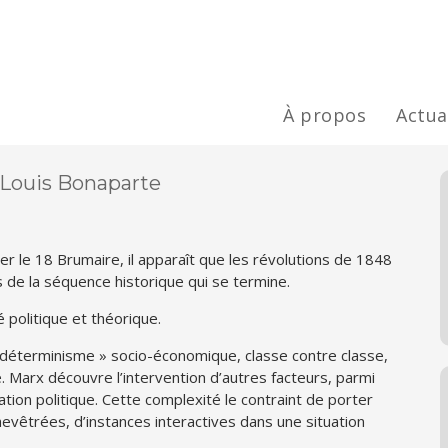
À propos
Actua
e Louis Bonaparte
er le
18 Brumaire
, il apparaît que les révolutions de 1848
s de la séquence historique qui se termine.
 politique et théorique.
 déter­minisme » socio-économique, classe contre classe,
e
. Marx découvre l’intervention d’autres facteurs, parmi
ion politique. Cette complexité le contraint de porter
hevêtrées, d’instances interactives dans une situation