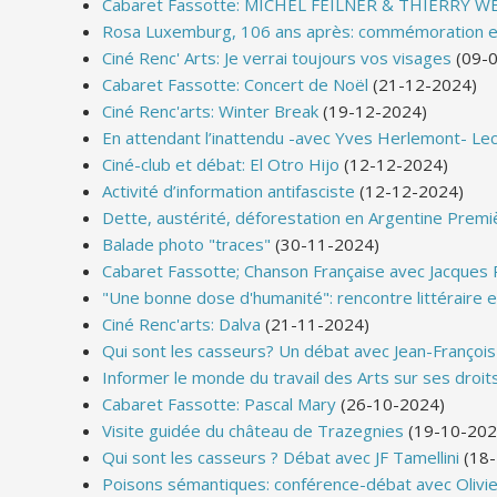
Cabaret Fassotte: MICHEL FEILNER & THIERRY W
Rosa Luxemburg, 106 ans après: commémoration e
Ciné Renc' Arts: Je verrai toujours vos visages
(09-0
Cabaret Fassotte: Concert de Noël
(21-12-2024)
Ciné Renc'arts: Winter Break
(19-12-2024)
En attendant l’inattendu -avec Yves Herlemont- Lect
Ciné-club et débat: El Otro Hijo
(12-12-2024)
Activité d’information antifasciste
(12-12-2024)
Dette, austérité, déforestation en Argentine Premièr
Balade photo "traces"
(30-11-2024)
Cabaret Fassotte; Chanson Française avec Jacques 
"Une bonne dose d'humanité": rencontre littéraire 
Ciné Renc'arts: Dalva
(21-11-2024)
Qui sont les casseurs? Un débat avec Jean-François
Informer le monde du travail des Arts sur ses droit
Cabaret Fassotte: Pascal Mary
(26-10-2024)
Visite guidée du château de Trazegnies
(19-10-202
Qui sont les casseurs ? Débat avec JF Tamellini
(18-
Poisons sémantiques: conférence-débat avec Olivie