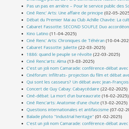
Pas un pas en arrière – Pour le service public des So
Ciné Renc' Arts: Une affaire de principe
(02-05-2025
Débat du Premier Mai au Club Achille Chavée: La cultu
Cabaret Fassotte: SECOND SOUFLE Duo accordéon
Kino Latino
(11-04-2025)
Ciné Renc' Arts: Chroniques de Téhéran
(10-04-202
Cabaret Fassotte: Juliette
(22-03-2025)
1886: quand le peuple se révolte
(22-03-2025)
Ciné Renc'arts: Alma
(13-03-2025)
C’est un joli nom Camarade: conférence-débat avec
Cinéforum: Infiltrats- projection du film et débat ave
Qui sont les casseurs? Un débat avec Jean-François
Concert de Guy Cabay: Cabaycédaire
(22-02-2025)
Ciné-débat: La mort d'un bureaucrate
(16-02-2025)
Ciné Renc'arts: Anatomie d'une chute
(13-02-2025)
Questions internationales et antifascisme
(07-02-2
Balade photo "Industrial heritage"
(01-02-2025)
C'est un joli nom Camarade: conférence-débat avec