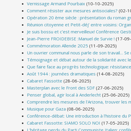
Vernissage Armand Pourbaix
(10-10-2025)
Comment résister aux mesures antisociales?
(02-1
Opération 20 ème siècle : présentation du roman gr
Réunion citoyenne et Petit-déj’ entre voisins: Organis
Je suis bossu et c’est merveilleux! Conférence Ge
Jean-Pierre FROIDEBISE :Manuel de Survie !
(17-09
Commémoration Allende 2025
(11-09-2025)
Un ouvrier communal nous parle de son travail… Se ré
Témoignage et débat autour de la solidarité avec le 
Que faire face au progrès technologique: résistance
Août 1944 : journées dramatiques
(14-08-2025)
Cabaret Fassotte
(28-06-2025)
Masterplan avec le Front des SDF
(27-06-2025)
Penser global, agir local à Anderlecht
(25-06-2025)
Comprendre les mesures de l'Arizona, trouver les mo
Musique pour Gaza
(08-06-2025)
Conférence-débat: Une introduction à l'histoire du 
Cabaret Fassotte: SIAMO SOLO NOI
(17-05-2025)
L'héritage perdu du Parti Communiste Italien: con