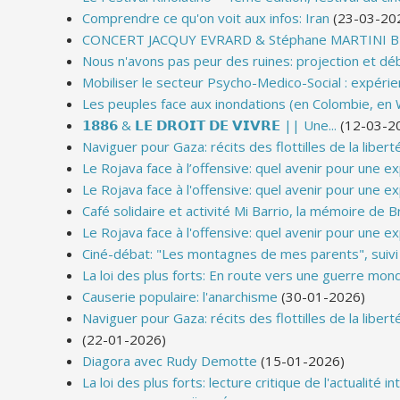
Comprendre ce qu'on voit aux infos: Iran
(23-03-20
CONCERT JACQUY EVRARD & Stéphane MARTINI BRA
Nous n'avons pas peur des ruines: projection et déb
Mobiliser le secteur Psycho-Medico-Social : expérie
Les peuples face aux inondations (en Colombie, en Wa
𝟭𝟴𝟴𝟲 & 𝗟𝗘 𝗗𝗥𝗢𝗜𝗧 𝗗𝗘 𝗩𝗜𝗩𝗥𝗘 || Une...
(12-03-2
Naviguer pour Gaza: récits des flottilles de la libert
Le Rojava face à l’offensive: quel avenir pour une e
Le Rojava face à l'offensive: quel avenir pour une 
Café solidaire et activité Mi Barrio, la mémoire de B
Le Rojava face à l'offensive: quel avenir pour une 
Ciné-débat: "Les montagnes de mes parents", suivi
La loi des plus forts: En route vers une guerre mond
Causerie populaire: l'anarchisme
(30-01-2026)
Naviguer pour Gaza: récits des flottilles de la libert
(22-01-2026)
Diagora avec Rudy Demotte
(15-01-2026)
La loi des plus forts: lecture critique de l'actualité i