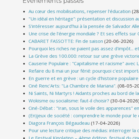
Événements passés
Au cœur des mobilisations, repenser l'éducation
(28
"Un idéal en héritage": présentation et discussion au
S’intéresser aujourd’hui à la pensée de Salvador All
Une crise de l’énergie mondiale ? Et ses effets sur 
CABARET FASSOTTE: Fin de saison
(20-06-2026)
Pourquoi les riches ne paient pas assez d'impôt... e
La Grève des 100.000: retour sur une grève victor
Causerie Populaire : "Capitalisme et racisme" avec 
Refaire du 8 mai un jour férié: pourquoi c'est impor
En guerre et en grève : un cycle d'histoire populaire
Ciné Renc'Arts: "La Chambre de Mariana".
(08-05-2
Ni Saints, Ni Martyrs ! Aidants proches au bord de la
Wokisme ou socialisme: faut-il choisir?
(30-04-2026
Ciné-Débat : "Iran, sous le voile des apparences" en
(En)jeux de société : comprendre le monde pour le
Diagora François Bégaudeau
(17-04-2026)
Pour une lecture critique des médias: interroger la 
Le Festival Kinolatino – 4ème édition, festival du cin