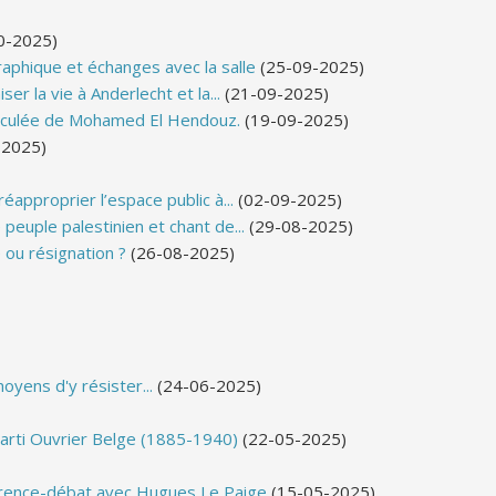
0-2025)
aphique et échanges avec la salle
(25-09-2025)
er la vie à Anderlecht et la...
(21-09-2025)
sticulée de Mohamed El Hendouz.
(19-09-2025)
-2025)
approprier l’espace public à...
(02-09-2025)
peuple palestinien et chant de...
(29-08-2025)
 ou résignation ?
(26-08-2025)
yens d'y résister...
(24-06-2025)
Parti Ouvrier Belge (1885-1940)
(22-05-2025)
férence-débat avec Hugues Le Paige
(15-05-2025)