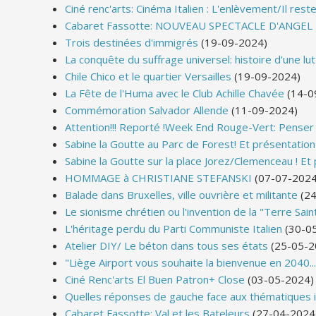
Ciné renc'arts: Cinéma Italien : L'enlèvement/Il res
Cabaret Fassotte: NOUVEAU SPECTACLE D'ANGEL 
Trois destinées d'immigrés
(19-09-2024)
La conquête du suffrage universel: histoire d'une lu
Chile Chico et le quartier Versailles
(19-09-2024)
La Fête de l'Huma avec le Club Achille Chavée
(14-0
Commémoration Salvador Allende
(11-09-2024)
Attention!!! Reporté !Week End Rouge-Vert: Penser 
Sabine la Goutte au Parc de Forest! Et présentation d
Sabine la Goutte sur la place Jorez/Clemenceau ! Et p
HOMMAGE à CHRISTIANE STEFANSKI
(07-07-2024
Balade dans Bruxelles, ville ouvrière et militante
(24
Le sionisme chrétien ou l'invention de la "Terre Saint
L'héritage perdu du Parti Communiste Italien
(30-0
Atelier DIY/ Le béton dans tous ses états
(25-05-2
"Liège Airport vous souhaite la bienvenue en 2040...
Ciné Renc'arts El Buen Patron+ Close
(03-05-2024)
Quelles réponses de gauche face aux thématiques 
Cabaret Fassotte: Val et les Bateleurs
(27-04-2024