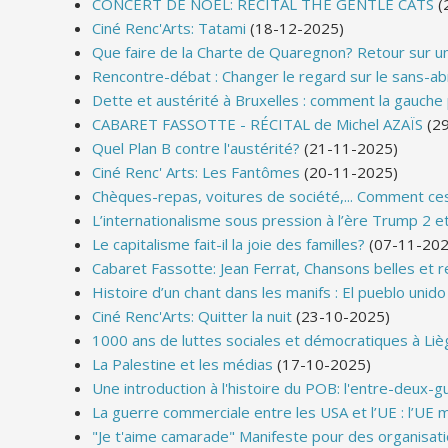
CONCERT DE NOËL: RÉCITAL THE GENTLE CATS
(
Ciné Renc'Arts: Tatami
(18-12-2025)
Que faire de la Charte de Quaregnon? Retour sur un
Rencontre-débat : Changer le regard sur le sans-a
Dette et austérité à Bruxelles : comment la gauche
CABARET FASSOTTE - RÉCITAL de Michel A​Z​AÏS
(29
Quel Plan B contre l'austérité?
(21-11-2025)
Ciné Renc' Arts: Les Fantômes
(20-11-2025)
Chèques-repas, voitures de société,... Comment ces
L’internationalisme sous pression à l’ère Trump 2 e
Le capitalisme fait-il la joie des familles?
(07-11-202
Cabaret Fassotte: Jean Ferrat, Chansons belles et r
Histoire d’un chant dans les manifs : El pueblo unido
Ciné Renc'Arts: Quitter la nuit
(23-10-2025)
1000 ans de luttes sociales et démocratiques à Lièg
La Palestine et les médias
(17-10-2025)
Une introduction à l'histoire du POB: l'entre-deux-g
La guerre commerciale entre les USA et l’UE : l’UE 
"Je t'aime camarade" Manifeste pour des organisatio