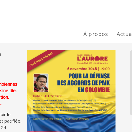
À propos
Actua
n
mbiennes,
ine die.
tion.
.
oir le
t pacifiée,
e 24