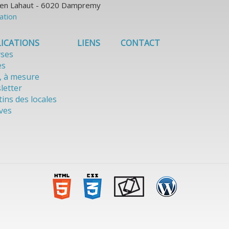
ulien Lahaut - 6020 Dampremy
sation
ICATIONS
LIENS
CONTACT
yses
es
, à mesure
letter
tins des locales
ves