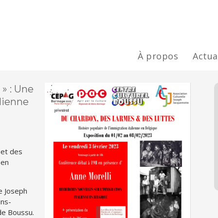
À propos
Actua
 » : Une
alienne
 et des
 en
le Joseph
ons-
de Boussu.