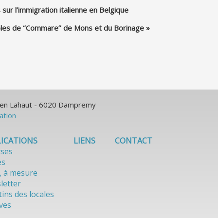
r l’immigration italienne en Belgique
aroles de ‘’Commare’’ de Mons et du Borinage »
ulien Lahaut - 6020 Dampremy
sation
ICATIONS
LIENS
CONTACT
yses
es
, à mesure
letter
tins des locales
ves