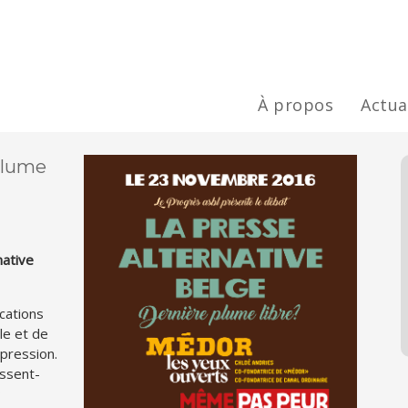
À propos
Actua
 plume
native
ications
le et de
xpression.
issent-
?