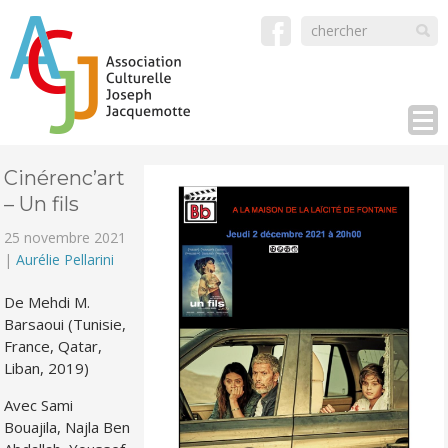
Cinérenc’art
– Un fils
25 novembre 2021
|
Aurélie Pellarini
De Mehdi M.
Barsaoui (Tunisie,
France, Qatar,
Liban, 2019)
Avec Sami
Bouajila, Najla Ben