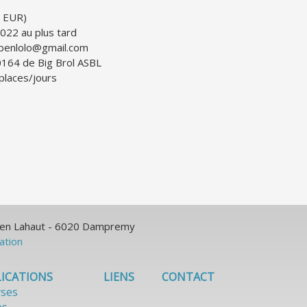
5 EUR)
22 au plus tard
7benlolo@gmail.com
164 de Big Brol ASBL
places/jours
ulien Lahaut - 6020 Dampremy
sation
ICATIONS
LIENS
CONTACT
yses