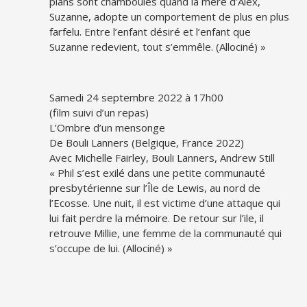
plans sont chamboulés quand la mère d’Alex,
Suzanne, adopte un comportement de plus en plus
farfelu. Entre l’enfant désiré et l’enfant que
Suzanne redevient, tout s’emmêle. (Allociné) »
Samedi 24 septembre 2022 à 17h00
(film suivi d’un repas)
L’Ombre d’un mensonge
De Bouli Lanners (Belgique, France 2022)
Avec Michelle Fairley, Bouli Lanners, Andrew Still
« Phil s’est exilé dans une petite communauté
presbytérienne sur l’Île de Lewis, au nord de
l’Ecosse. Une nuit, il est victime d’une attaque qui
lui fait perdre la mémoire. De retour sur l’ile, il
retrouve Millie, une femme de la communauté qui
s’occupe de lui. (Allociné) »