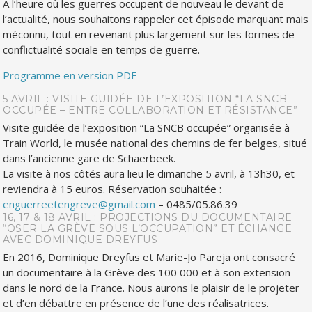
À l’heure où les guerres occupent de nouveau le devant de
l’actualité, nous souhaitons rappeler cet épisode marquant mais
méconnu, tout en revenant plus largement sur les formes de
conflictualité sociale en temps de guerre.
Programme en version PDF
5 AVRIL : VISITE GUIDÉE DE L’EXPOSITION “LA SNCB
OCCUPÉE – ENTRE COLLABORATION ET RÉSISTANCE”
Visite guidée de l’exposition “La SNCB occupée” organisée à
Train World, le musée national des chemins de fer belges, situé
dans l’ancienne gare de Schaerbeek.
La visite à nos côtés aura lieu le dimanche 5 avril, à 13h30, et
reviendra à 15 euros. Réservation souhaitée :
enguerreetengreve@gmail.com
– 0485/05.86.39
16, 17 & 18 AVRIL : PROJECTIONS DU DOCUMENTAIRE
“OSER LA GRÈVE SOUS L’OCCUPATION”
ET ÉCHANGE
AVEC DOMINIQUE DREYFUS
En 2016, Dominique Dreyfus et Marie-Jo Pareja ont consacré
un documentaire à la Grève des 100 000 et à son extension
dans le nord de la France. Nous aurons le plaisir de le projeter
et d’en débattre en présence de l’une des réalisatrices.