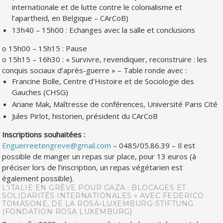
internationale et de lutte contre le colonialisme et
l’apartheid, en Belgique – CArCoB)
13h40 – 15h00 : Echanges avec la salle et conclusions
o 15h00 – 15h15 : Pause
o 15h15 – 16h30 :
« Survivre, revendiquer, reconstruire : les
conquis sociaux d’après-guerre »
– Table ronde avec :
Francine Bolle, Centre d’Histoire et de Sociologie des
Gauches (CHSG)
Ariane Mak, Maîtresse de conférences, Université Paris Cité
Jules Pirlot, historien, président du CArCoB
Inscriptions souhaitées :
Enguerreetengreve@gmail.com
– 0485/05.86.39 – Il est
possible de manger un repas sur place, pour 13 euros (à
préciser lors de l’inscription, un repas végétarien est
également possible).
L’ITALIE EN GRÈVE POUR GAZA : BLOCAGES ET
SOLIDARITÉS INTERNATIONALES » AVEC FEDERICO
TOMASONE, DE LA
ROSA-LUXEMBURG-STIFTUNG
(FONDATION ROSA LUXEMBURG)