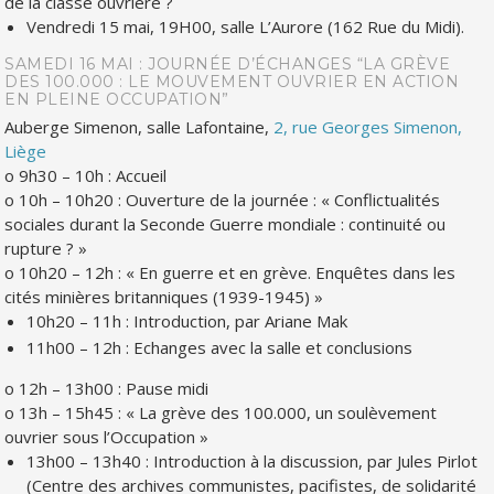
de la classe ouvrière ?
Vendredi 15 mai, 19H00, salle L’Aurore (162 Rue du Midi).
SAMEDI 16 MAI : JOURNÉE D’ÉCHANGES
“LA GRÈVE
DES 100.000 : LE MOUVEMENT OUVRIER EN ACTION
EN PLEINE OCCUPATION”
Auberge Simenon, salle Lafontaine,
2, rue Georges Simenon,
Liège
o 9h30 – 10h : Accueil
o 10h – 10h20 : Ouverture de la journée :
« Conflictualités
sociales durant la Seconde Guerre mondiale : continuité ou
rupture ? »
o 10h20 – 12h :
« En guerre et en grève. Enquêtes dans les
cités minières britanniques (1939-1945) »
10h20 – 11h : Introduction, par Ariane Mak
11h00 – 12h : Echanges avec la salle et conclusions
o 12h – 13h00 : Pause midi
o 13h – 15h45 :
« La grève des 100.000, un soulèvement
ouvrier sous l’Occupation »
13h00 – 13h40 : Introduction à la discussion, par Jules Pirlot
(Centre des archives communistes, pacifistes, de solidarité