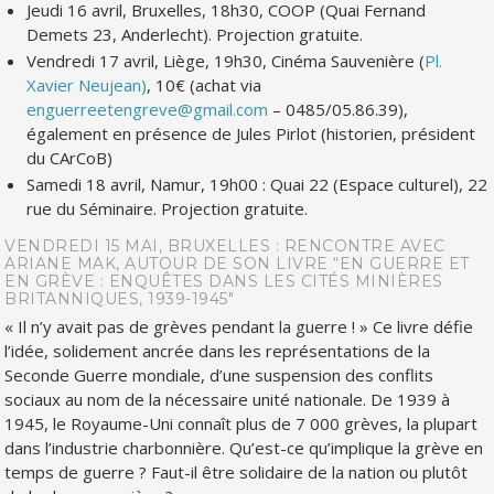
Jeudi 16 avril, Bruxelles, 18h30, COOP (Quai Fernand
Demets 23, Anderlecht). Projection gratuite.
Vendredi 17 avril, Liège, 19h30, Cinéma Sauvenière (
Pl.
Xavier Neujean)
, 10
€ (achat via
enguerreetengreve@gmail.com
– 0485/05.86.39),
également en présence de Jules Pirlot (historien, président
du CArCoB)
Samedi 18 avril, Namur, 19h00 : Quai 22 (Espace culturel), 22
rue du Séminaire. Projection gratuite.
VENDREDI 15 MAI, BRUXELLES : RENCONTRE AVEC
ARIANE MAK, AUTOUR DE SON LIVRE
“EN GUERRE ET
EN GRÈVE : ENQUÊTES DANS LES CITÉS MINIÈRES
BRITANNIQUES, 1939-1945″
« Il n’y avait pas de grèves pendant la guerre ! »
Ce livre défie
l’idée, solidement ancrée dans les représentations de la
Seconde Guerre mondiale, d’une suspension des conflits
sociaux au nom de la nécessaire unité nationale. De 1939 à
1945, le Royaume-Uni connaît plus de 7 000 grèves, la plupart
dans l’industrie charbonnière. Qu’est-ce qu’implique la grève en
temps de guerre ? Faut-il être solidaire de la nation ou plutôt