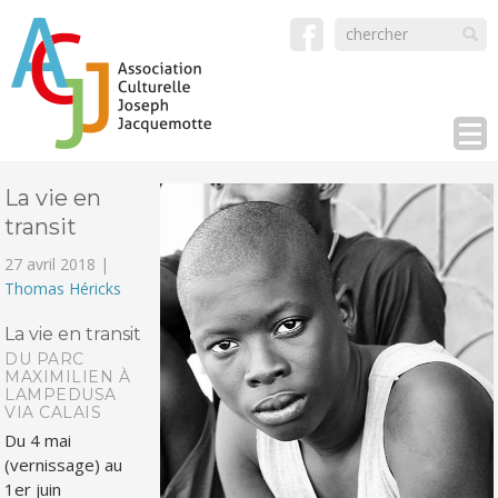
La vie en
transit
27 avril 2018 |
Thomas Héricks
La vie en transit
DU PARC
MAXIMILIEN À
LAMPEDUSA
VIA CALAIS
Du 4 mai
(vernissage) au
1er juin