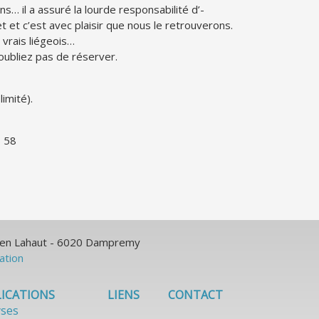
… il a assuré la lourde responsabilité d’-
t et c’est avec plaisir que nous le retrouverons.
vrais liégeois…
oubliez pas de réserver.
imité).
8 58
ulien Lahaut - 6020 Dampremy
sation
ICATIONS
LIENS
CONTACT
yses