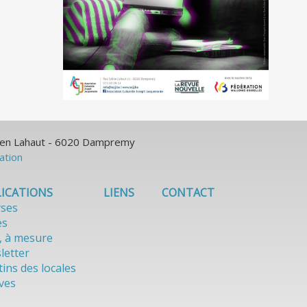
ulien Lahaut - 6020 Dampremy
sation
ICATIONS
LIENS
CONTACT
yses
es
, à mesure
letter
tins des locales
ves