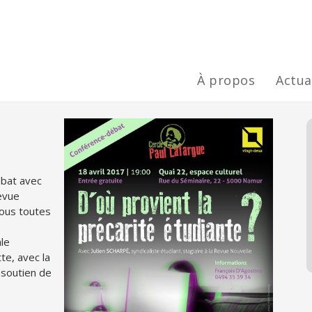
À propos
Actua
ébat avec
Revue
sous toutes
ale
te, avec la
 soutien de