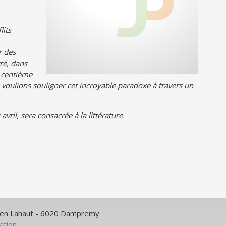
lits
r des
ré, dans
e centième
voulions souligner cet incroyable paradoxe à travers un
 avril, sera consacrée à la littérature.
ulien Lahaut - 6020 Dampremy
sation