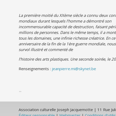
La première moitié du XXème siècle a connu deux conf
mondiaux durant lesquels l’homme a démontré son
incommensurable capacité de destruction, faisant péri
millions de personnes. Dans le même temps, il a mont
tous les domaines, une infinie richesse créatrice. En c
anniversaire de la fin de la 1
ère
guerre mondiale, nous 
survol illustré et commenté de
l’histoire des arts plastiques. Une seconde
soirée, le 20
Renseignements :
jeanpierre.mi@skynet.be
Association culturelle Joseph Jacquemotte | 11 Rue J
Éditeur responsable
|
Webmaster
|
Conditions d'utili