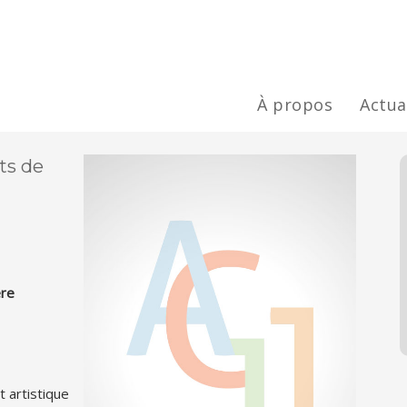
À propos
Actua
ts de
ère
 artistique