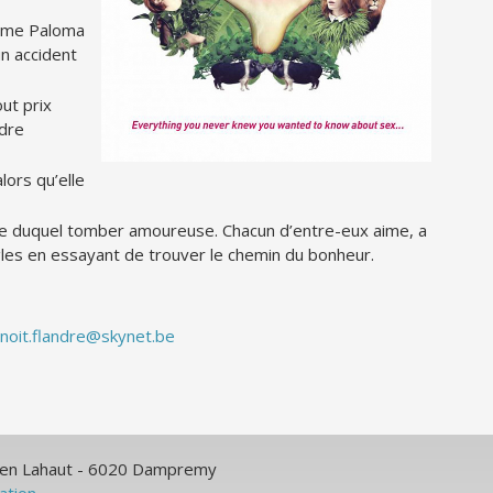
emme Paloma
un accident
ut prix
ndre
lors qu’elle
e duquel tomber amoureuse. Chacun d’entre-eux aime, a
ngles en essayant de trouver le chemin du bonheur.
noit.flandre@skynet.be
ulien Lahaut - 6020 Dampremy