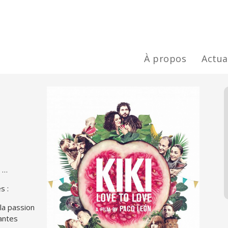
À propos
Actua
, …
s :
la passion
santes