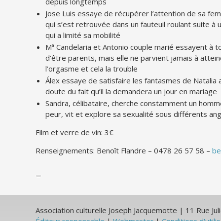
depuis longtemps
Jose Luis essaye de récupérer l’attention de sa f
qui s’est retrouvée dans un fauteuil roulant suite à 
qui a limité sa mobilité
Mª Candelaria et Antonio couple marié essayent à to
d’être parents, mais elle ne parvient jamais à attei
l’orgasme et cela la trouble
Álex essaye de satisfaire les fantasmes de Natalia a
doute du fait qu’il la demandera un jour en mariage
Sandra, célibataire, cherche constamment un homm
peur, vit et explore sa sexualité sous différents a
Film et verre de vin: 3€
Renseignements: Benoît Flandre – 0478 26 57 58 –
be
Association culturelle Joseph Jacquemotte | 11 Rue J