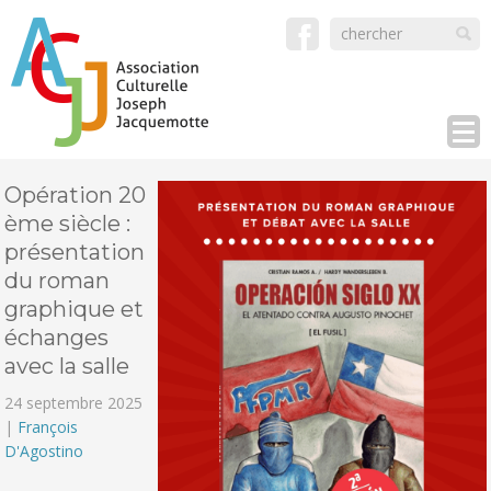
Opération 20
ème siècle :
présentation
du roman
graphique et
échanges
avec la salle
24 septembre 2025
|
François
D'Agostino