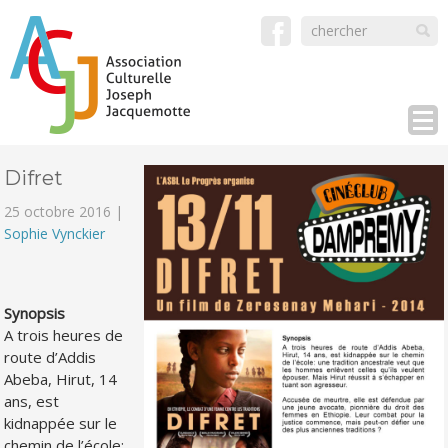
Difret
25 octobre 2016 |
Sophie Vynckier
Synopsis
A trois heures de
route d’Addis
Abeba, Hirut, 14
ans, est
kidnappée sur le
chemin de l’école: