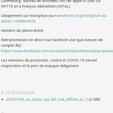
Luxemburg- Bureau de Bruxelles ont fait appel à Ludo DE
WITTE et à François MAKANGA (INTAL).
Uniquement sur inscription via
framaforms.org/inscription-au-
debat-1600864509
Nombre de places limité
Retransmission en direct via Facebook Live (pas besoin de
compte fb!):
https://www.facebook.com/AssociationCulturelleJosephJacquem
Les mesures de protection contre le COVID-19 seront
respectées et le port du masque obligatoire.
À TÉLÉCHARGER
20201006_un_passe_qui_fait_mal_affiche_a3_2
(2 MB)