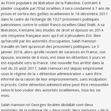
au Front populaire de libération de la Palestine. Contraint à
plaider coupable par l’Etat israélien, il sera condamné à 7 ans de
prison et sortira des geôles israéliennes le 18 décembre 2011
dans le cadre de l’échange de 1027 prisonniers politiques
palestiniens contre le soldat franco-israélien Gilad Shalit. A sa
libération, il entame des études de droit et épouse en 2014
une citoyenne française avec qui il vit à Jérusalem-Est. Bien
qu’harcelé par les autorités d’occupation, Salah Hamouri
travaille en tant qu’avocat des prisonniers politiques. Le 5
janvier 2016, alors qu’elle revient de vacances en France, son
épouse, enceinte de 6 mois, est mise en détention 3 jours et
est expulsée vers la France. Une nouvelle fois arrêté dans la
nuit du 23 août 2017, Salah Hamouri est depuis emprisonné
sous le régime de la « détention administrative » sans être
informé de la raison de leur emprisonnement, sans inculpation
ni procès. Cette détention administrative peut être renouvelée
selon le bon vouloir des autorités israéliennes, tous les six
mois.
Salah Hamouri et Georges Ibrahim Abdallah sont deux
exemples de la politique de « deux poids deux mesures » de la