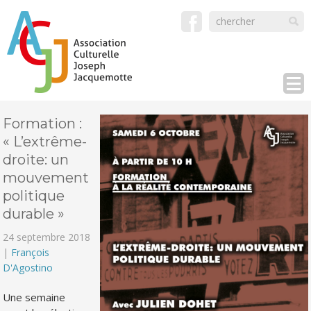
Formation :
« L’extrême-
droite: un
mouvement
politique
durable »
24 septembre 2018
|
François
D'Agostino
Une semaine