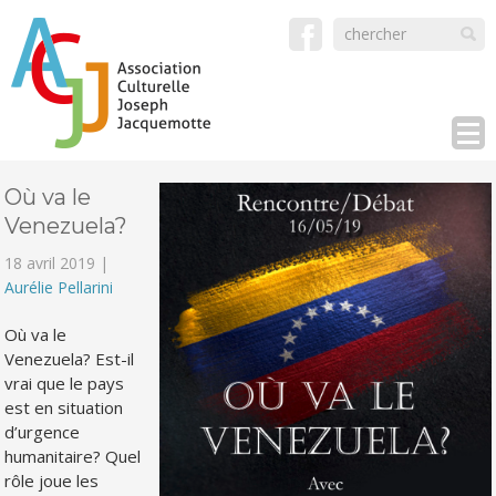
Où va le
Venezuela?
18 avril 2019 |
Aurélie Pellarini
Où va le
Venezuela? Est-il
vrai que le pays
est en situation
d’urgence
humanitaire? Quel
rôle joue les