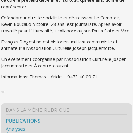
ce qu’elle prétend devenir et, surtout, qui elle ambitionne de
représenter.
Cofondateur du site socialiste et décroissant Le Comptoir,
Kévin Boucaud-Victoire, 28 ans, est journaliste. Après avoir
travaillé pour L’Humanité, il collabore aujourd’hui à Slate et Vice.
François D’Agostino est historien, militant communiste et
animateur à l’Association Culturelle Joseph Jacquemotte.
Un événement coorganisé par l’Associatrion Culturelle Jospeh
Jacquemotte et À contre-courant.
Informations: Thomas Héricks – 0473 40 00 71
DANS LA MÊME RUBRIQUE
PUBLICATIONS
Analyses