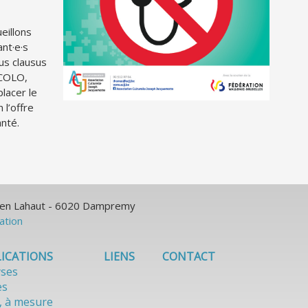
eillons
nt·e·s
us clausus
ECOLO,
lacer le
l’offre
anté.
ulien Lahaut - 6020 Dampremy
sation
ICATIONS
LIENS
CONTACT
yses
es
, à mesure