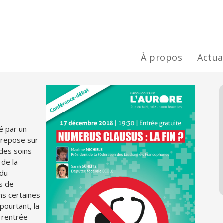
À propos
Actua
é par un
 repose sur
 des soins
 de la
 du
es de
ns certaines
pourtant, la
a rentrée