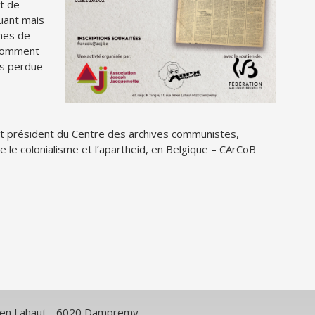
t de
quant mais
mes de
 comment
is perdue
, et président du Centre des archives communistes,
tre le colonialisme et l’apartheid, en Belgique – CArCoB
ulien Lahaut - 6020 Dampremy