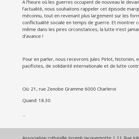
À l’heure où les guerres occupent de nouveau le devan
l’actualité, nous souhaitons rappeler cet épisode mar
méconnu, tout en revenant plus largement sur les for
conflictualité sociale en temps de guerre. Et montrer
même dans les pires circonstances, la lutte n’est jama
d’avance !
Pour en parler, nous recevrons Jules Pirlot, historien
pacifistes, de solidarité internationale et de lutte con
Où: 21, rue Zenobe Gramme 6000 Charleroi
Quand: 18.30
Association culturelle Joseph Jacquemotte | 11 Rue J