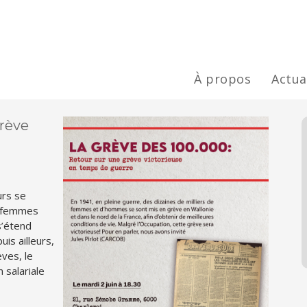
À propos
Actua
grève
urs se
e femmes
s’étend
is ailleurs,
èves, le
salariale