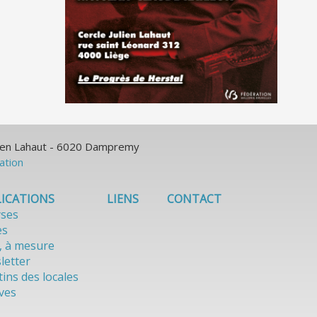
ulien Lahaut - 6020 Dampremy
sation
ICATIONS
LIENS
CONTACT
yses
es
, à mesure
letter
tins des locales
ves