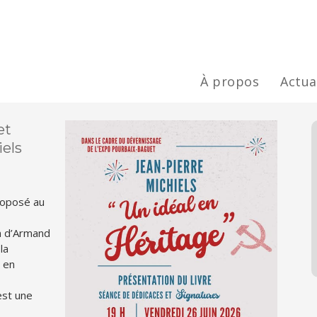
À propos
Actua
et
iels
roposé au
on d’Armand
la
l en
est une