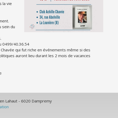
 la vie
ment.
u sein du
.
 au 0499/40.36.54
le Chavée qui fut riche en événements même si des
olitiques auront lieu durant les 2 mois de vacances
e
ulien Lahaut - 6020 Dampremy
sation