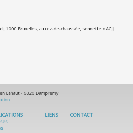
 Midi, 1000 Bruxelles, au rez-de-chaussée, sonnette « ACJJ
ulien Lahaut - 6020 Dampremy
sation
ICATIONS
LIENS
CONTACT
yses
es